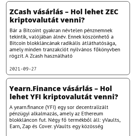
ZCash vásárlás – Hol lehet ZEC
kriptovalutát venni?
Bár a Bitcoint gyakran névtelen pénznemnek
tekintik, valójában álnév. Ennek köszönhető a
Bitcoin blokkláncának radikális átláthatósága,
amely minden tranzakciót nyilvános főkönyvben
rögzít. A Zcash használható
2021-09-27
Yearn.Finance vásárlás – Hol
lehet YFI kriptovalutát venni?
A yearn.finance (YFI) egy sor decentralizált
pénzügyi alkalmazás, amely az Ethereum
blokkláncon fut. Négy fő termékből áll: yVaults,
Earn, Zap és Cover. yVaults egy közösség