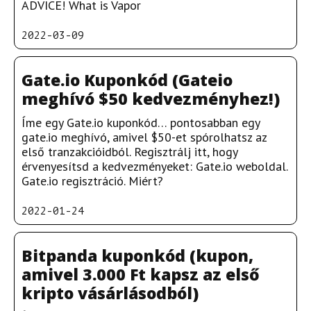
ADVICE! What is Vapor
2022-03-09
Gate.io Kuponkód (Gateio
meghívó $50 kedvezményhez!)
Íme egy Gate.io kuponkód… pontosabban egy
gate.io meghívó, amivel $50-et spórolhatsz az
első tranzakcióidból. Regisztrálj itt, hogy
érvenyesítsd a kedvezményeket: Gate.io weboldal.
Gate.io regisztráció. Miért?
2022-01-24
Bitpanda kuponkód (kupon,
amivel 3.000 Ft kapsz az első
kripto vásárlásodból)