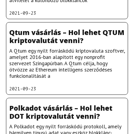
átvitelét a különböző blokkláncok
2021-09-23
Qtum vásárlás – Hol lehet QTUM
kriptovalutát venni?
A Qtum egy nyílt forráskódú kriptovaluta szoftver,
amelyet 2016-ban alapított egy nonprofit
szervezet Szingapúrban. A Qtum célja, hogy
ötvözze az Ethereum intelligens szerződéses
funkcionalitását a
2021-09-23
Polkadot vásárlás – Hol lehet
DOT kriptovalutát venni?
A Polkadot egy nyílt forráskódú protokoll, amely
bármilyen típusú adat vagy eszköz blokklánc-