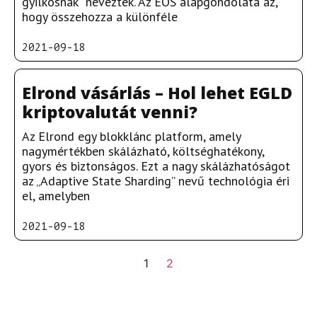
gyilkosnak” nevezték. Az EOS alapgondolata az,
hogy összehozza a különféle
2021-09-18
Elrond vásárlás – Hol lehet EGLD
kriptovalutát venni?
Az Elrond egy blokklánc platform, amely
nagymértékben skálázható, költséghatékony,
gyors és biztonságos. Ezt a nagy skálázhatóságot
az „Adaptive State Sharding” nevű technológia éri
el, amelyben
2021-09-18
1
2