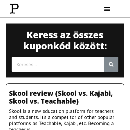
Wolt Kuponkód
Transferwise Kuponkód
Kriptóvásárlás (olcsón)
Keress az összes
kuponkód között:
Skool review (Skool vs. Kajabi,
Skool vs. Teachable)
Skool is a new education platform for teachers
and students. It’s a competitor of other popular
platforms as Teachable, Kajabi, etc. Becoming a
teacher is