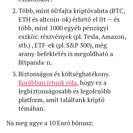
Több, mint 60 fajta kriptóvaluta (BTC,
ETH és altcoin-ok) érhető el itt — és
több, mint 1000 egyéb pénzügyi
eszköz: részvények (pl. Tesla, Amazon,
stb.) , ETF-ek (pl. S&P 500), még
arany-befektetés is megoldható a
Bitpanda-n.
Biztonságos és költséghatékony.
Korábban írtunk róla
, hogy ez a
legbiztonságosabb és legolcsóbb
platform, amit találtunk kriptó
témában.
Na meg ugye a 10 Euró bónusz: