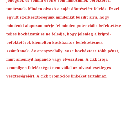
jellegűek és semmi esetre sem minősülnek befektetési
tanácsnak. Minden olvasó a saját döntéseiért felelős. Ezzel
együtt szerkesztőségünk mindenkit buzdít arra, hogy
mindenki alaposan mérje fel minden potenciális befektetése
teljes kockázatát és ne feledje, hogy jelenleg a kriptó-
befektetések kiemelten kockázatos befektetésnek
számítanak. Az aranyszabály: sose kockáztass több pénzt,
mint amennyit hajlandó vagy elveszíteni. A cikk írója
semmilyen felelősséget nem vállal az olvasó esetleges
veszteségeiért. A cikk promóciós linkeket tartalmaz.