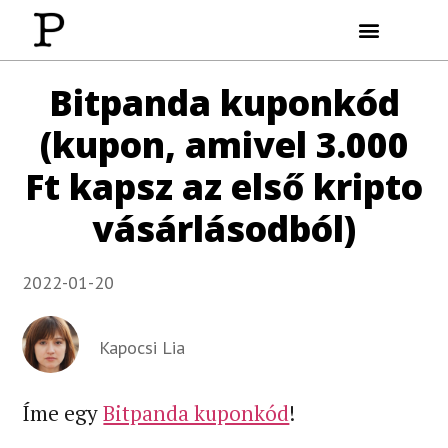
Wolt Kuponkód
Transferwise Kuponkód
Kriptóvásárlás (olcsón)
Bitpanda kuponkód
(kupon, amivel 3.000
Ft kapsz az első kripto
vásárlásodból)
2022-01-20
Kapocsi Lia
Íme egy
Bitpanda kuponkód
!