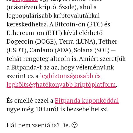
(másnéven kriptótőzsde), ahol a
legpopulárisabb kriptovalutákkal
kereskedhetsz. A Bitcoin-on (BTC) és
Ethereum-on (ETH) kívül elérhető
Dogecoin (DOGE), Terra (LUNA), Tether
(USDT), Cardano (ADA), Solana (SOL) —
tehát rengeteg altcoin is. Amiért szeretjük
a Bitpanda-t az az, hogy véleményünk
szerint ez a
legbiztonságosabb és
legköltséghatékonyabb kriptóplatform
.
És emellé ezzel a
Bitpanda kuponkóddal
ugye még 10 Eurót is bezsebelhetsz!
Hát nem zseniális? De. 🙂