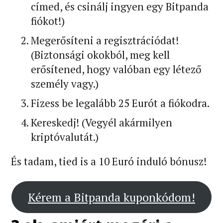
címed, és csinálj ingyen egy Bitpanda
fiókot!)
Megerősíteni a regisztrációdat!
(Biztonsági okokból, meg kell
erősítened, hogy valóban egy létező
személy vagy.)
Fizess be legalább 25 Eurót a fiókodra.
Kereskedj! (Vegyél akármilyen
kriptóvalutát.)
És tadam, tied is a 10 Euró induló bónusz!
Kérem a Bitpanda kuponkódom!