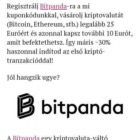
Regisztrálj
Bitpanda
-ra a mi
kuponkódunkkal, vásárolj kriptovalutát
(Bitcoin, Ethereum, stb.) legalább 25
Euróért és azonnal kapsz további 10 Eurót,
amit befektethetsz. Így máris ~30%
haszonnal indítod az első kriptó-
tranzakcióddal!
Jól hangzik ugye?
A
Bitpanda
egy kriptovaluta-váltó