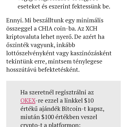
eseteket és eszerint fektessünk be.
Ennyi. Mi beszálltunk egy minimális
összeggel a CHIA coin-ba. Az XCH
kriptovaluta lehet nyerő. De azért ha
őszinték vagyunk, inkább
lottószelvényként vagy kaszinózásként
tekintünk erre, mintsem ténylegese
hosszútávú befektetésként.
Ha szeretnél regisztrálni az
OKEX
-re ezzel a linkkel $10
értékű ajándék Bitcoin-t kapsz,
miután $100 értékben veszel
crypto-t a platformon: