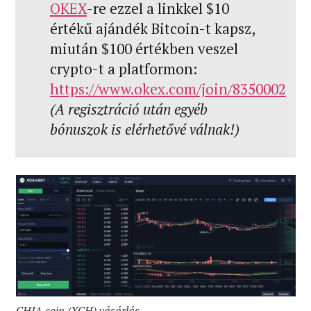
OKEX
-re ezzel a linkkel $10
értékű ajándék Bitcoin-t kapsz,
miután $100 értékben veszel
crypto-t a platformon:
https://www.okex.com/join/8350002
(A regisztráció után egyéb
bónuszok is elérhetővé válnak!)
CHIA coin (XCH) vásárlás