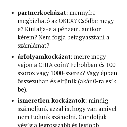
partnerkockázat:
mennyire
megbízható az OKEX? Csődbe megy-
e? Kiutalja-e a pénzem, amikor
kérem? Nem fogja befagyasztani a
számlámat?
árfolyamkockázat:
merre megy
vajon a CHIA coin? Felrobban és 100-
szoroz vagy 1000-szerez? Vagy éppen
összezuhan és eltűnik (akár 0-ra esik
be).
ismeretlen kockázatok:
mindig
számoljunk azzal is, hogy van amivel
nem tudunk számolni. Gondoljuk
végig a legrosszabb és legjobb