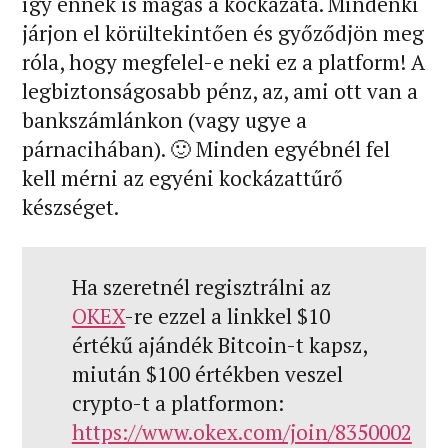
így ennek is magas a kockázata. Mindenki
járjon el körültekintően és győződjön meg
róla, hogy megfelel-e neki ez a platform! A
legbiztonságosabb pénz, az, ami ott van a
bankszámlánkon (vagy ugye a
párnacihában). 🙂 Minden egyébnél fel
kell mérni az egyéni kockázattűrő
készséget.
Ha szeretnél regisztrálni az
OKEX
-re ezzel a linkkel $10
értékű ajándék Bitcoin-t kapsz,
miután $100 értékben veszel
crypto-t a platformon:
https://www.okex.com/join/8350002