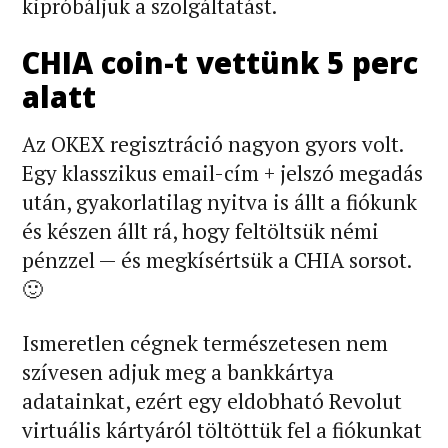
kipróbáljuk a szolgáltatást.
CHIA coin-t vettünk 5 perc
alatt
Az OKEX regisztráció nagyon gyors volt.
Egy klasszikus email-cím + jelszó megadás
után, gyakorlatilag nyitva is állt a fiókunk
és készen állt rá, hogy feltöltsük némi
pénzzel — és megkísértsük a CHIA sorsot.
🙂
Ismeretlen cégnek természetesen nem
szívesen adjuk meg a bankkártya
adatainkat, ezért egy eldobható Revolut
virtuális kártyáról töltöttük fel a fiókunkat