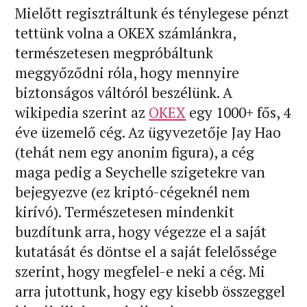
Mielőtt regisztráltunk és ténylegese pénzt
tettünk volna a OKEX számlánkra,
természetesen megpróbáltunk
meggyőződni róla, hogy mennyire
biztonságos váltóról beszélünk. A
wikipedia szerint az
OKEX
egy 1000+ fős, 4
éve üzemelő cég. Az ügyvezetője Jay Hao
(tehát nem egy anonim figura), a cég
maga pedig a Seychelle szigetekre van
bejegyezve (ez kriptó-cégeknél nem
kirívó). Természetesen mindenkit
buzdítunk arra, hogy végezze el a saját
kutatását és döntse el a saját felelőssége
szerint, hogy megfelel-e neki a cég. Mi
arra jutottunk, hogy egy kisebb összeggel