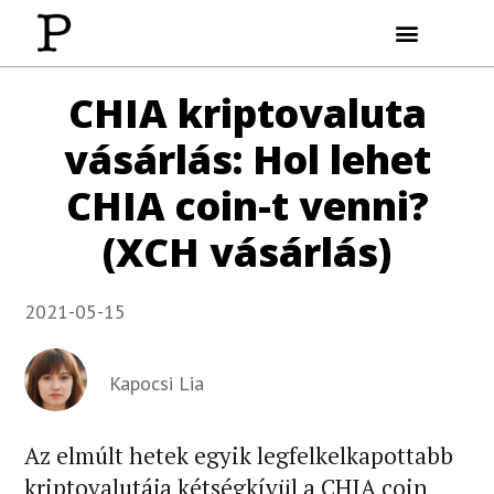
Wolt Kuponkód
Transferwise Kuponkód
Kriptóvásárlás (olcsón)
CHIA kriptovaluta
vásárlás: Hol lehet
CHIA coin-t venni?
(XCH vásárlás)
2021-05-15
Kapocsi Lia
Az elmúlt hetek egyik legfelkelkapottabb
kriptovalutája kétségkívül a CHIA coin