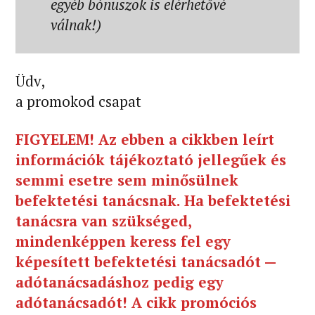
egyéb bónuszok is elérhetővé
válnak!)
Üdv,
a promokod csapat
FIGYELEM! Az ebben a cikkben leírt
információk tájékoztató jellegűek és
semmi esetre sem minősülnek
befektetési tanácsnak. Ha befektetési
tanácsra van szükséged,
mindenképpen keress fel egy
képesített befektetési tanácsadót —
adótanácsadáshoz pedig egy
adótanácsadót! A cikk promóciós