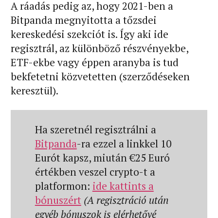
A ráadás pedig az, hogy 2021-ben a
Bitpanda megnyitotta a tőzsdei
kereskedési szekciót is. Így aki ide
regisztrál, az különböző részvényekbe,
ETF-ekbe vagy éppen aranyba is tud
bekfetetni közvetetten (szerződéseken
keresztül).
Ha szeretnél regisztrálni a
Bitpanda
-ra ezzel a linkkel 10
Eurót kapsz, miután €25 Euró
értékben veszel crypto-t a
platformon:
ide kattints a
bónuszért
(A regisztráció után
egyéb bónuszok is elérhetővé