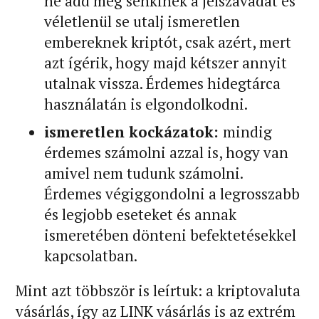
ne add meg senkinek a jelszavadat és
véletlenül se utalj ismeretlen
embereknek kriptót, csak azért, mert
azt ígérik, hogy majd kétszer annyit
utalnak vissza. Érdemes hidegtárca
használatán is elgondolkodni.
ismeretlen kockázatok:
mindig
érdemes számolni azzal is, hogy van
amivel nem tudunk számolni.
Érdemes végiggondolni a legrosszabb
és legjobb eseteket és annak
ismeretében dönteni befektetésekkel
kapcsolatban.
Mint azt többször is leírtuk: a kriptovaluta
vásárlás, így az LINK vásárlás is az extrém