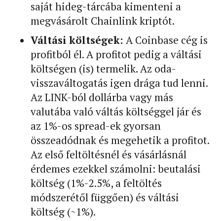
saját hideg-tárcába kimenteni a
megvásárolt Chainlink kriptót.
Váltási költségek:
A Coinbase cég is
profitból él. A profitot pedig a váltási
költségen (is) termelik. Az oda-
visszaváltogatás igen drága tud lenni.
Az LINK-ból dollárba vagy más
valutába való váltás költséggel jár és
az 1%-os spread-ek gyorsan
összeadódnak és megehetik a profitot.
Az első feltöltésnél és vásárlásnál
érdemes ezekkel számolni: beutalási
költség (1%-2.5%, a feltöltés
módszerétől függően) és váltási
költség (~1%).