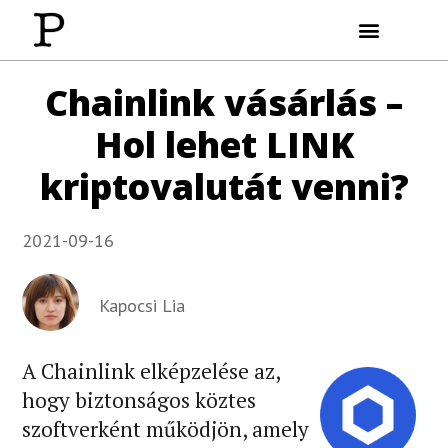
Wolt Kuponkód
Transferwise Kuponkód
Kriptóvásárlás (olcsón)
Chainlink vásárlás –
Hol lehet LINK
kriptovalutát venni?
2021-09-16
Kapocsi Lia
A Chainlink elképzelése az,
hogy biztonságos köztes
szoftverként működjön, amely