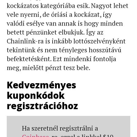
kockázatos kategóriába esik. Nagyot lehet
vele nyerni, de óriási a kockázat, így
valódi esélye van annak is hogy minden
betett pénzünket elbukjuk. Így az
Chainlink-ra is inkább lottószelvényként
tekintünk és nem tényleges hosszútávú
befektetésként. Ezt mindenki fontolja
meg, mielőtt pénzt tesz bele.
Kedvezményes
kuponkódok
regisztrációhoz
Ha szeretnél regisztrálni a
Coinbase
-re, ezzel a linkkel $10