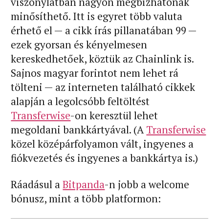
viszonylatban nagyon megbízhatónak
minősíthető. Itt is egyret több valuta
érhető el — a cikk írás pillanatában 99 —
ezek gyorsan és kényelmesen
kereskedhetőek, köztük az Chainlink is.
Sajnos magyar forintot nem lehet rá
tölteni — az interneten található cikkek
alapján a legolcsóbb feltöltést
Transferwise
-on keresztül lehet
megoldani bankkártyával. (A
Transferwise
közel középárfolyamon vált, ingyenes a
fiókvezetés és ingyenes a bankkártya is.)
Ráadásul a
Bitpanda
-n jobb a welcome
bónusz, mint a több platformon: